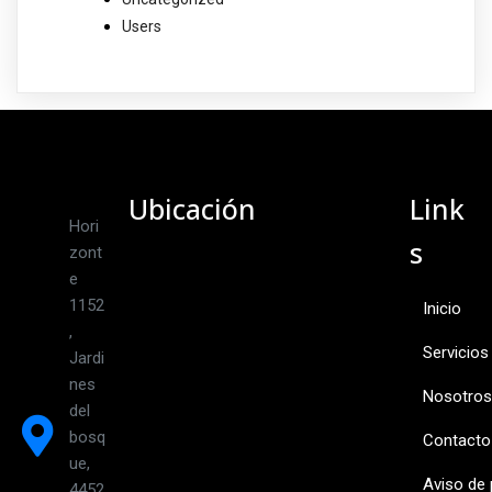
Users
Ubicación
Link
Hori
s
zont
e
1152
Inicio
,
Servicios
Jardi
nes
Nosotros
del
bosq
Contacto
ue,
Aviso de 
4452