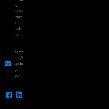
0,
Guad
alaja
ra,
Jalis
co.
conta
cto@
apsis
gorh.
com